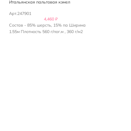
Итальянская пальтовая кэмел
ткань пальтова
Арт.247901
Арт.10501
4,460
₽
Cостав - 85% шерсть, 15% па Ширина
Состав: 70% ове
1.55м Плотность 560 г/пог.м , 360 г/м2
полиамид
Ширина 1.5м