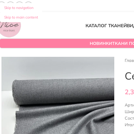
Skip to navigation
Skip to main content
КАТАЛОГ ТКАНЕЙ
ВИ
НОВИНКИ
ТКАНИ П
Гла
С
2,
Арт
Шир
Сост
Ита