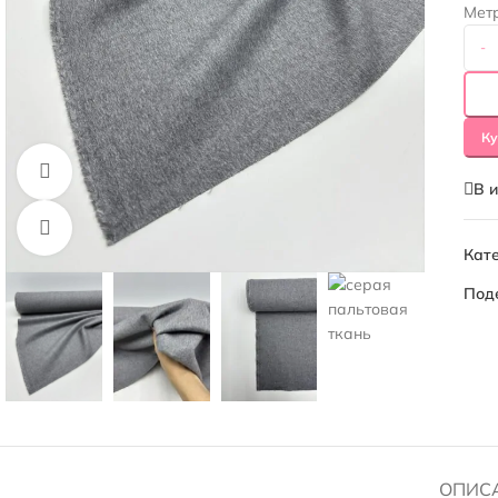
Мет
-
Ку
Смотреть видео
В 
Нажмите, чтобы увеличить
Кате
Под
ОПИС