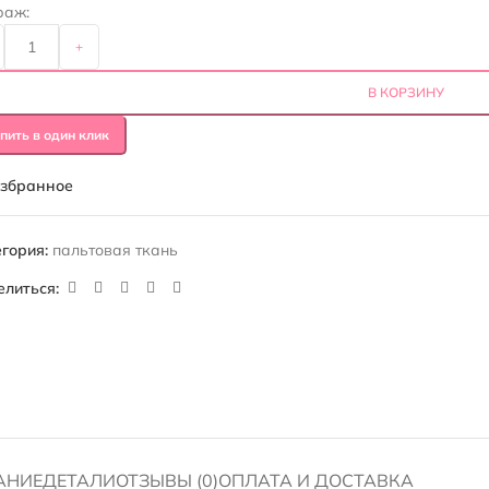
раж:
+
В КОРЗИНУ
пить в один клик
избранное
гория:
пальтовая ткань
елиться:
АНИЕ
ДЕТАЛИ
ОТЗЫВЫ (0)
ОПЛАТА И ДОСТАВКА