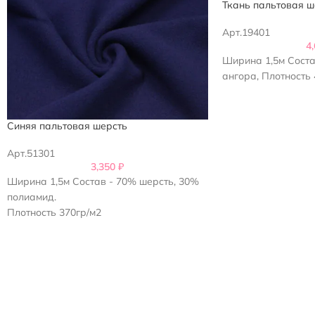
Ткань пальтовая ш
Арт.19401
4
Ширина 1,5м Соста
ангора, Плотность 
Синяя пальтовая шерсть
Арт.51301
3,350
₽
Ширина 1,5м Состав - 70% шерсть, 30%
полиамид.
Плотность 370гр/м2