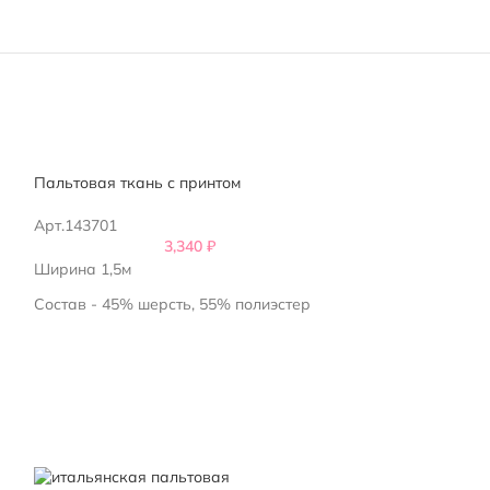
Пальтовая ткань с принтом
Итальянская па
Арт.143701
Арт.143101
3,340
₽
Ширина 1,5м
Ширина 1,5м
Состав - 45% шерсть, 55% полиэстер
Состав - 36% ше
18% акрил
Италия
Италия