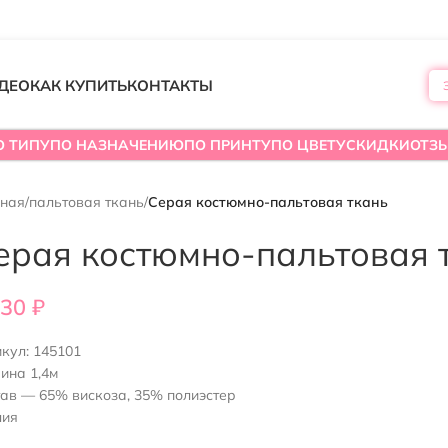
ДЕО
КАК КУПИТЬ
КОНТАКТЫ
О ТИПУ
ПО НАЗНАЧЕНИЮ
ПО ПРИНТУ
ПО ЦВЕТУ
СКИДКИ
ОТЗ
вная
/
пальтовая ткань
/
Серая костюмно-пальтовая ткань
ерая костюмно-пальтовая 
330
₽
икул:
145101
ина 1,4м
ав — 65% вискоза, 35% полиэстер
лия