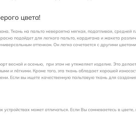
ерого цвета!
она. Ткань на пальто невероятно мягкая, податливая, средней п
расно подойдет для легкого пальто, кардигана и жакета различ
 универсальным оттенком. Он легко сочетается с другими цветам
орт весной и осенью, при этом не утяжеляет изделие. Это делае
ми и лёгкими. Кроме того, эта ткань обладает хорошей износос
ени. Если вы ищете качественную пальтовую ткань для создани
 устройствах может отличаться. Если Вы сомневаетесь в цвете, 