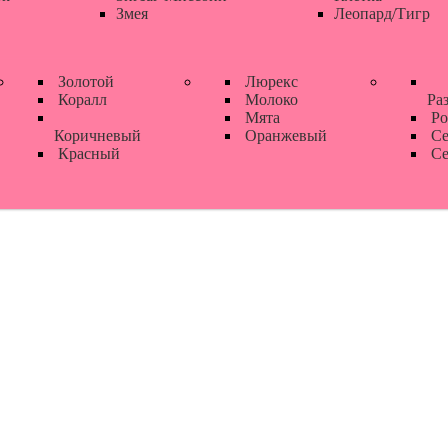
Змея
Леопард/Тигр
Золотой
Люрекс
Коралл
Молоко
Ра
Мята
Ро
Коричневый
Оранжевый
Се
Красный
Се