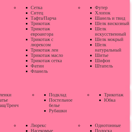
Сетка
Футер
Ситец
Хлопок
Тафта/Парча
Шанель и твид
Трикотаж
Шелк вискозный
Трикотаж
Шелк
евроангора
искусственный
Трикотаж с
Шелк мокрый
люрексом
Шелк
Трикотаж лен
натуральный
Трикотаж масло
Шитье
Трикотаж сетка
Шифон
Фатин
Штапель
Фланель
ленки
Подклад
Трикотаж
атье
Постельное
Юбка
ащ/Тренч
белье
Рубашки
Люрекс
Однотонные
Насекомые
Полоска