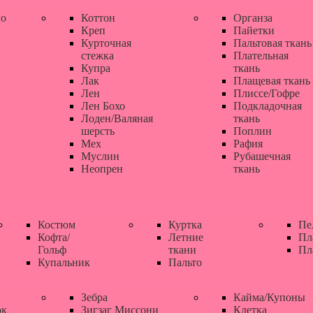
во
Коттон
Органза
Креп
Пайетки
Курточная
Пальтовая ткань
стежка
Плательная
Купра
ткань
Лак
Плащевая ткань
Лен
Плиссе/Гофре
Лен Бохо
Подкладочная
Лоден/Валяная
ткань
шерсть
Поплин
Мех
Рафия
Муслин
Рубашечная
Неопрен
ткань
Костюм
Куртка
Пе
Кофта/
Летние
Пл
Гольф
ткани
Пл
Купальник
Пальто
Зебра
Кайма/Купоны
ок
Зигзаг Миссони
Клетка