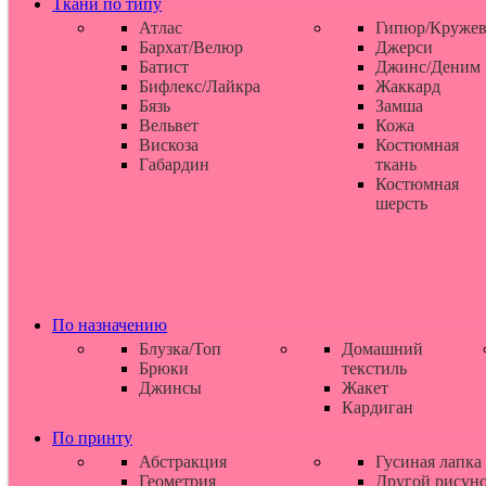
Ткани по типу
Атлас
Гипюр/Круже
Бархат/Велюр
Джерси
Батист
Джинс/Деним
Бифлекс/Лайкра
Жаккард
Бязь
Замша
Вельвет
Кожа
Вискоза
Костюмная
Габардин
ткань
Костюмная
шерсть
По назначению
Блузка/Топ
Домашний
Брюки
текстиль
Джинсы
Жакет
Кардиган
По принту
Абстракция
Гусиная лапка
Геометрия
Другой рисун