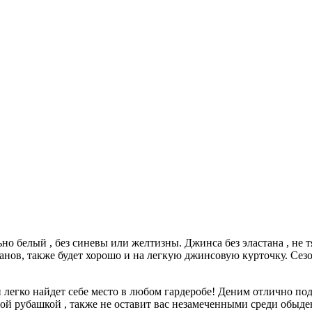
но белый , без синевы или желтизны. Джинса без эластана , не 
анов, также будет хорошо и на легкую джинсовую курточку. Сезон
 легко найдет себе место в любом гардеробе! Деним отлично под
ой рубашкой , также не оставит вас незамеченными среди обыд