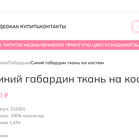
ДЕО
КАК КУПИТЬ
КОНТАКТЫ
О ТИПУ
ПО НАЗНАЧЕНИЮ
ПО ПРИНТУ
ПО ЦВЕТУ
СКИДКИ
ОТЗ
вная
/
Габардин
/
Синий габардин ткань на костюм
иний габардин ткань на ко
0
₽
икул:
315301
ава: 100% полиэстер
ина 1,47м
раж: