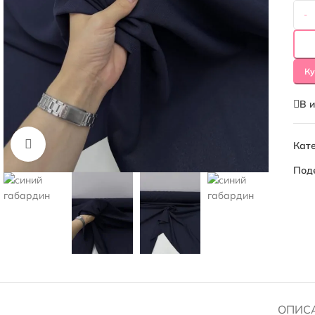
-
Ку
В 
Нажмите, чтобы увеличить
Кате
Под
ОПИС