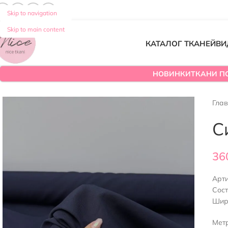
Skip to navigation
Skip to main content
КАТАЛОГ ТКАНЕЙ
ВИ
НОВИНКИ
ТКАНИ П
Гла
С
36
Арт
Сост
Шир
Мет