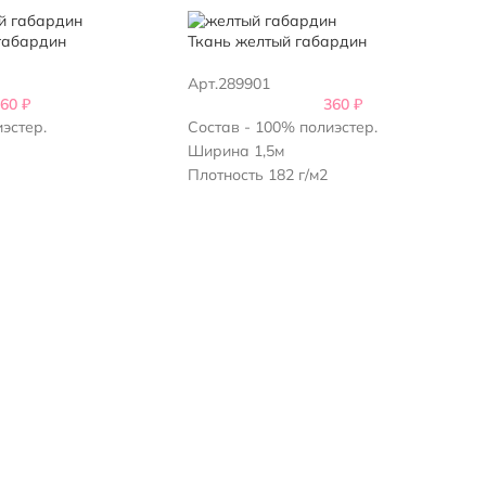
габардин
Ткань желтый габардин
Арт.289901
360
₽
360
₽
эстер.
Состав - 100% полиэстер.
Ширина 1,5м
Плотность 182 г/м2
Италия