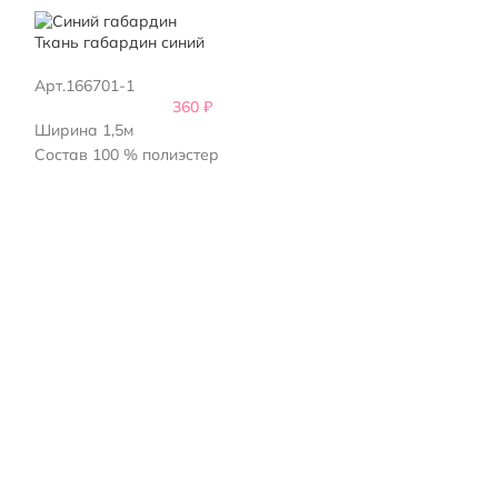
Ткань габардин синий
Арт.166701-1
360
₽
Ширина 1,5м
Состав 100 % полиэстер
ткань розовый 
Арт.205101
Ширина 1,5м
Состав 100 % п