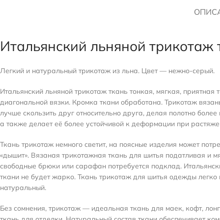
ОПИС
Итальянский льняной трикотаж т
Легкий и натуральный трикотаж из льна. Цвет — нежно-серый.
Итальянский льняной трикотаж ткань тонкая, мягкая, приятная 
диагональной вязки. Кромка ткани обработана. Трикотаж вязаны
лучше скользить друг относительно друга, делая полотно более
а также делает её более устойчивой к деформации при растяжен
Ткань трикотаж немного светит, на поясные изделия может потр
«дышит». Вязаная трикотажная ткань для шитья податливая и мяг
свободные брюки или сарафан потребуется подклад. Итальянский
ткани не будет жарко. Ткань трикотаж для шитья одежды легко 
натуральный.
Без сомнения, трикотаж — идеальная ткань для маек, кофт, лон
ткань для отделки. Натуральный состав ткани обеспечивает ком