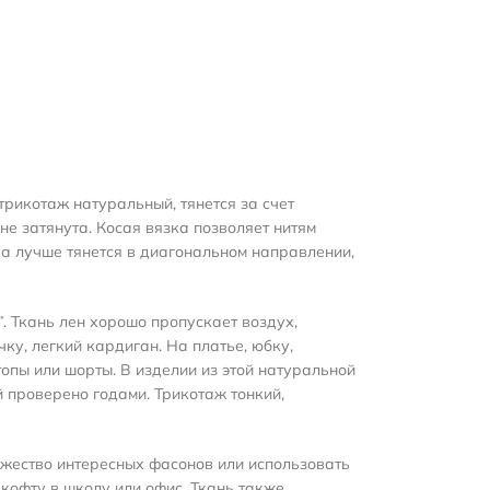
трикотаж натуральный, тянется за счет
не затянута. Косая вязка позволяет нитям
ка лучше тянется в диагональном направлении,
”. Ткань лен хорошо пропускает воздух,
ку, легкий кардиган. На платье, юбку,
опы или шорты. В изделии из этой натуральной
й проверено годами. Трикотаж тонкий,
ожество интересных фасонов или использовать
кофту в школу или офис. Ткань также