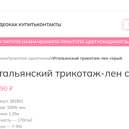
ДЕО
КАК КУПИТЬ
КОНТАКТЫ
О ТИПУ
ПО НАЗНАЧЕНИЮ
ПО ПРИНТУ
ПО ЦВЕТУ
СКИДКИ
ОТЗ
вная
/
трикотаж однотонный
/
Итальянский трикотаж-лен серый
тальянский трикотаж-лен 
690
₽
икул:
381801
ав: 100% лен
ина 1,25м
ность — 170г/м2
дка — 7-9%