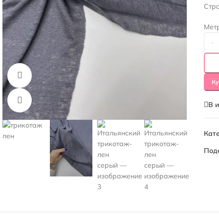
Стр
Мет
-
Смотреть видео
Ку
Нажмите, чтобы увеличить
В 
Кате
Под