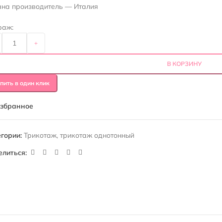
ана производитель — Италия
раж:
+
В КОРЗИНУ
пить в один клик
избранное
гории:
Трикотаж
,
трикотаж однотонный
елиться: