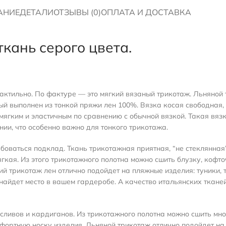
АНИЕ
ДЕТАЛИ
ОТЗЫВЫ (0)
ОПЛАТА И ДОСТАВКА
кань серого цвета.
тактильно. По фактуре — это мягкий вязаный трикотаж. Льняной 
й выполнен из тонкой пряжи лен 100%. Вязка косая свободная, 
 мягким и эластичным по сравнению с обычной вязкой. Такая вяз
ии, что особенно важно для тонкого трикотажа.
ебоваться подклад. Ткань трикотажная приятная, “не стеклянная
кая. Из этого трикотажного полотна можно сшить блузку, кофточ
 трикотаж лен отлично подойдет на пляжные изделия: туники, т
найдет место в вашем гардеробе. А качество итальянских ткане
гсливов и кардиганов. Из трикотажного полотна можно сшить мн
фортную носку изделия. Льняной трикотаж отлично подойдет на 