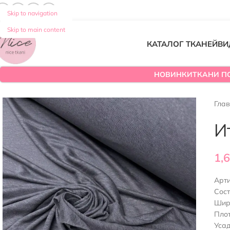
Skip to navigation
Skip to main content
КАТАЛОГ ТКАНЕЙ
ВИ
НОВИНКИ
ТКАНИ П
Гла
И
1,
Арт
Сост
Шир
Плот
Уса