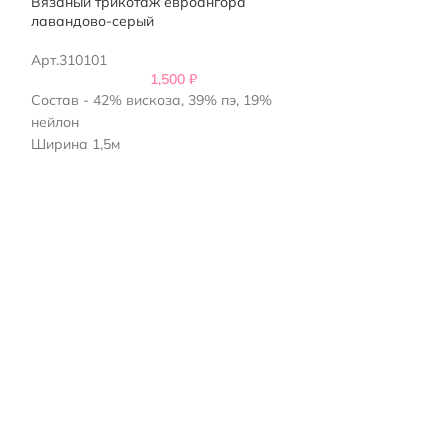
Вязаный трикотаж евроангора
Трикотажная тк
лавандово-серый
Арт.173001
Арт.310101
1,500
₽
Состав - 85 % п
Состав - 42% вискоза, 39% пэ, 19%
Ширина 1,55м
нейлон
Ширина 1,5м
Плотность 390 г/м2
Усадка по долевой 7 %
Страна-производитель Китай