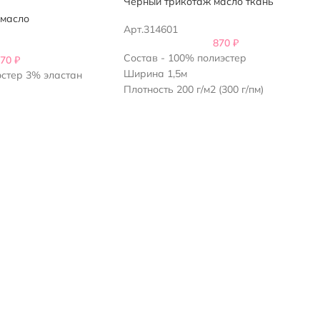
Черный трикотаж масло ткань
 масло
Арт.314601
870
₽
Состав - 100% полиэстер
870
₽
Ширина 1,5м
эстер 3% эластан
Плотность 200 г/м2 (300 г/пм)