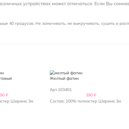
зличных устройствах может отличаться. Если Вы сомнева
.
ыше 40 градусов. Не замачивать, не выкручивать, сушить в рас
етовый
Желтый фатин
Арт.103401
390
₽
390
₽
эстер Ширина 3м
Состав: 100% полиэстер Ширина 3м