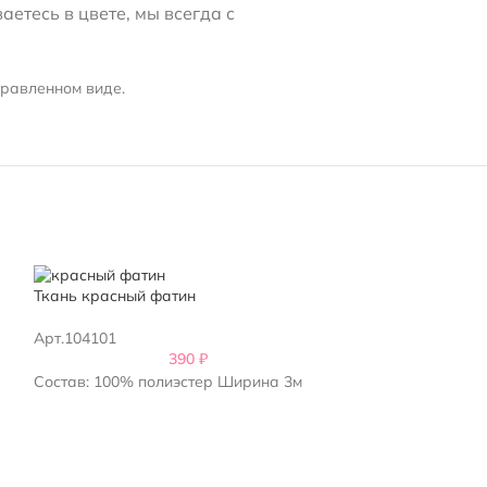
етесь в цвете, мы всегда с
правленном виде.
Ткань красный фатин
Ткань белый фа
Арт.104101
Арт.104201/103
390
₽
Состав: 100% полиэстер Ширина 3м
Состав: 100% п