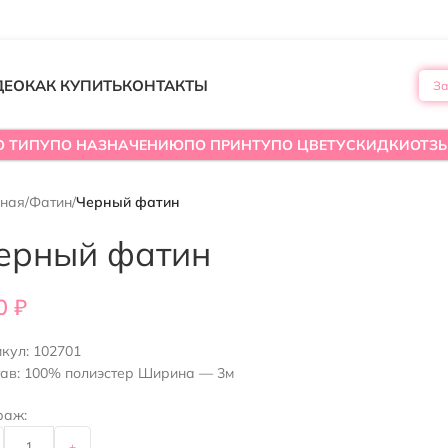
ДЕО
КАК КУПИТЬ
КОНТАКТЫ
За
О ТИПУ
ПО НАЗНАЧЕНИЮ
ПО ПРИНТУ
ПО ЦВЕТУ
СКИДКИ
ОТЗ
вная
/
Фатин
/
Черный фатин
ерный фатин
0
₽
икул:
102701
тав: 100% полиэстер Ширина — 3м
раж:
+