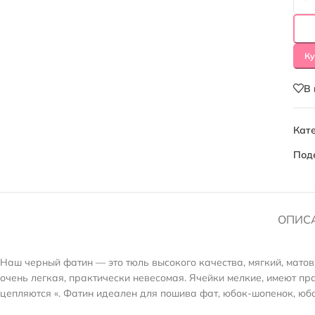
Ку
В
Кате
Под
ОПИС
Наш черный фатин — это тюль высокого качества, мягкий, матов
очень легкая, практически невесомая. Ячейки мелкие, имеют п
цепляются «. Фатин идеален для пошива фат, юбок-шопенок, юбо