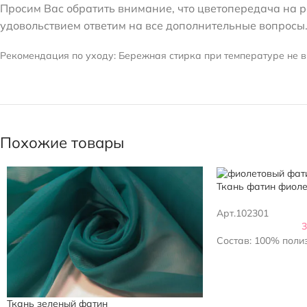
Просим Вас обратить внимание, что цветопередача на ра
удовольствием ответим на все дополнительные вопросы
Рекомендация по уходу: Бережная стирка при температуре не в
Похожие товары
Ткань фатин фиол
Арт.102301
Состав: 100% поли
Ткань зеленый фатин