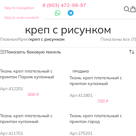
8 (903) 472-98-97
Skip to navigation
Skip to main content
креп с рисунком
Главная
/
Креп
/
креп с рисунком
Показаны все (7)
Показать боковую панель
Ткань креп плательный с
ПРОДАНО
принтом Париж купонный
Ткань креп плательный с
принтом купонный
Арт.412201
800
₽
Арт.411801
700
₽
Ткань креп плательный с
Ткань креп плательный с
принтом купонный
принтом город
Арт.411701
Арт.275201